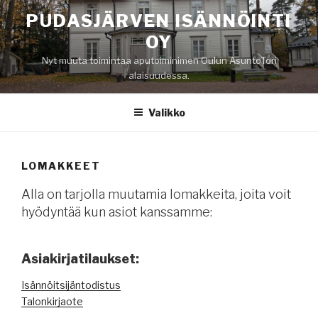
Siirry
PUDASJÄRVEN ISÄNNÖINTI
sisältöön
OY
Nyt muuta toimintaa aputoiminimen Oulun AsuntoTori
alaisuudessa.
Valikko
LOMAKKEET
Alla on tarjolla muutamia lomakkeita, joita voit
hyödyntää kun asiot kanssamme:
Asiakirjatilaukset:
Isännöitsijäntodistus
Talonkirjaote