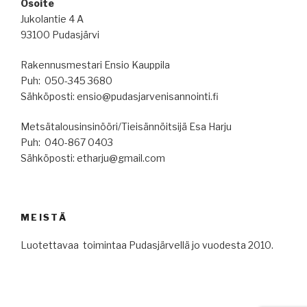
Osoite
Jukolantie 4 A
93100 Pudasjärvi
Rakennusmestari Ensio Kauppila
Puh: 050-345 3680
Sähköposti: ensio@pudasjarvenisannointi.fi
Metsätalousinsinööri/Tieisännöitsijä Esa Harju
Puh: 040-867 0403
Sähköposti: etharju@gmail.com
MEISTÄ
Luotettavaa toimintaa Pudasjärvellä jo vuodesta 2010.