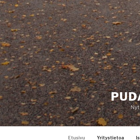
PUD
Nyt
Etusivu
Yritystietoa
I