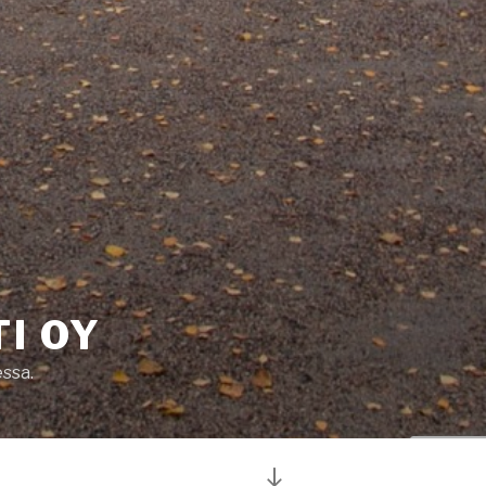
I OY
ssa.
Vieritä