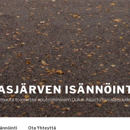
ASJÄRVEN ISÄNNÖINT
 muuta toimintaa aputoiminimen Oulun AsuntoTori alaisuude
sännöinti
Ota Yhteyttä